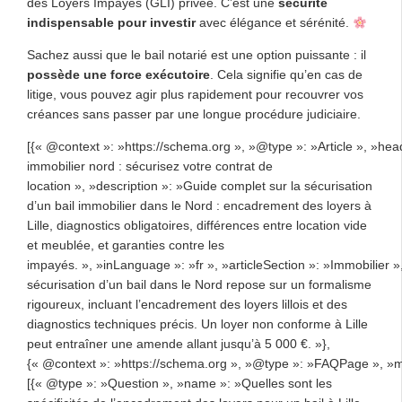
des Loyers Impayés (GLI) privée. C’est une
sécurité
indispensable pour investir
avec élégance et sérénité.
Sachez aussi que le bail notarié est une option puissante : il
possède une force exécutoire
. Cela signifie qu’en cas de
litige, vous pouvez agir plus rapidement pour recouvrer vos
créances sans passer par une longue procédure judiciaire.
[{« @context »: »https://schema.org », »@type »: »Article », »head
immobilier nord : sécurisez votre contrat de
location », »description »: »Guide complet sur la sécurisation
d’un bail immobilier dans le Nord : encadrement des loyers à
Lille, diagnostics obligatoires, différences entre location vide
et meublée, et garanties contre les
impayés. », »inLanguage »: »fr », »articleSection »: »Immobilier »
sécurisation d’un bail dans le Nord repose sur un formalisme
rigoureux, incluant l’encadrement des loyers lillois et des
diagnostics techniques précis. Un loyer non conforme à Lille
peut entraîner une amende allant jusqu’à 5 000 €. »},
{« @context »: »https://schema.org », »@type »: »FAQPage », »m
[{« @type »: »Question », »name »: »Quelles sont les