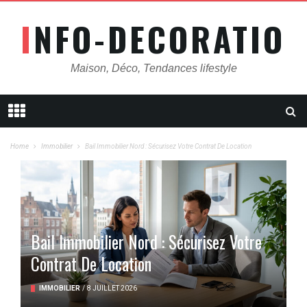
INFO-DECORATION
Maison, Déco, Tendances lifestyle
Home
Immobilier
Bail Immobilier Nord : Sécurisez Votre Contrat De Location
Bail Immobilier Nord : Sécurisez Votre
Contrat De Location
IMMOBILIER
/
8 JUILLET 2026