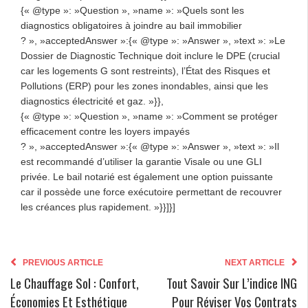
{« @type »: »Question », »name »: »Quels sont les
diagnostics obligatoires à joindre au bail immobilier
? », »acceptedAnswer »:{« @type »: »Answer », »text »: »Le
Dossier de Diagnostic Technique doit inclure le DPE (crucial
car les logements G sont restreints), l’État des Risques et
Pollutions (ERP) pour les zones inondables, ainsi que les
diagnostics électricité et gaz. »}},
{« @type »: »Question », »name »: »Comment se protéger
efficacement contre les loyers impayés
? », »acceptedAnswer »:{« @type »: »Answer », »text »: »Il
est recommandé d’utiliser la garantie Visale ou une GLI
privée. Le bail notarié est également une option puissante
car il possède une force exécutoire permettant de recouvrer
les créances plus rapidement. »}}]}]
PREVIOUS ARTICLE
NEXT ARTICLE
Le Chauffage Sol : Confort,
Tout Savoir Sur L’indice ING
Économies Et Esthétique
Pour Réviser Vos Contrats