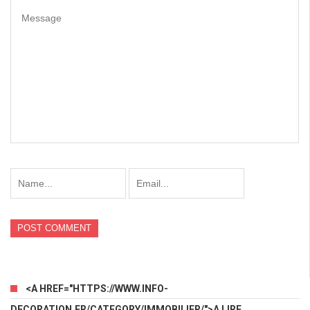
<A HREF="HTTPS://WWW.INFO-
DECORATION.FR/CATEGORY/IMMOBILIER/">A LIRE