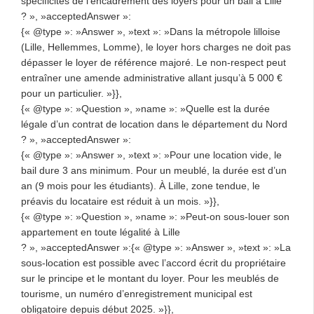
spécificités de l’encadrement des loyers pour un bail à Lille
? », »acceptedAnswer »:
{« @type »: »Answer », »text »: »Dans la métropole lilloise
(Lille, Hellemmes, Lomme), le loyer hors charges ne doit pas
dépasser le loyer de référence majoré. Le non-respect peut
entraîner une amende administrative allant jusqu’à 5 000 €
pour un particulier. »}},
{« @type »: »Question », »name »: »Quelle est la durée
légale d’un contrat de location dans le département du Nord
? », »acceptedAnswer »:
{« @type »: »Answer », »text »: »Pour une location vide, le
bail dure 3 ans minimum. Pour un meublé, la durée est d’un
an (9 mois pour les étudiants). À Lille, zone tendue, le
préavis du locataire est réduit à un mois. »}},
{« @type »: »Question », »name »: »Peut-on sous-louer son
appartement en toute légalité à Lille
? », »acceptedAnswer »:{« @type »: »Answer », »text »: »La
sous-location est possible avec l’accord écrit du propriétaire
sur le principe et le montant du loyer. Pour les meublés de
tourisme, un numéro d’enregistrement municipal est
obligatoire depuis début 2025. »}},