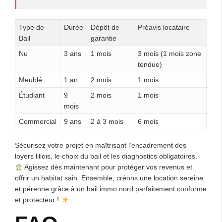
Type de
Durée
Dépôt de
Préavis locataire
Bail
garantie
Nu
3 ans
1 mois
3 mois (1 mois zone
tendue)
Meublé
1 an
2 mois
1 mois
Étudiant
9
2 mois
1 mois
mois
Commercial
9 ans
2 à 3 mois
6 mois
Sécurisez votre projet en maîtrisant l’encadrement des
loyers lillois, le choix du bail et les diagnostics obligatoires.
Agissez dès maintenant pour protéger vos revenus et
offrir un habitat sain. Ensemble, créons une location sereine
et pérenne grâce à un bail immo nord parfaitement conforme
et protecteur !