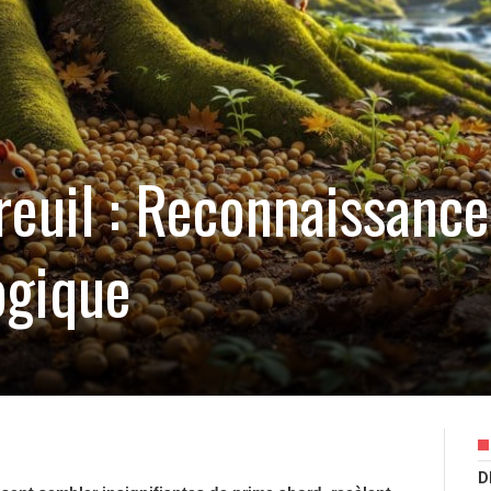
reuil : Reconnaissance
ogique
D