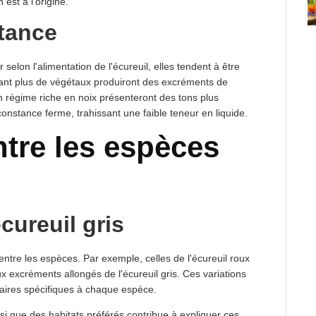
 est à l'origine.
tance
 selon l'alimentation de l'écureuil, elles tendent à être
ant plus de végétaux produiront des excréments de
un régime riche en noix présenteront des tons plus
onstance ferme, trahissant une faible teneur en liquide.
ntre les espèces
cureuil gris
entre les espèces. Par exemple, celles de l'écureuil roux
 excréments allongés de l'écureuil gris. Ces variations
taires spécifiques à chaque espèce.
i que des habitats préférés contribue à expliquer ces