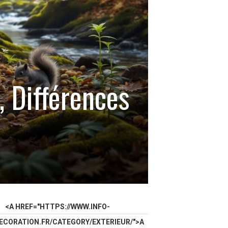
, Différences
<A HREF="HTTPS://WWW.INFO-
ECORATION.FR/CATEGORY/EXTERIEUR/">A