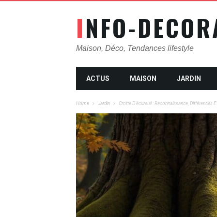
INFO-DECOR
Maison, Déco, Tendances lifestyle
ACTUS
MAISON
JARDIN
Home
Jardin
Crotte D’écureuil : Reconnaissance, Différences 