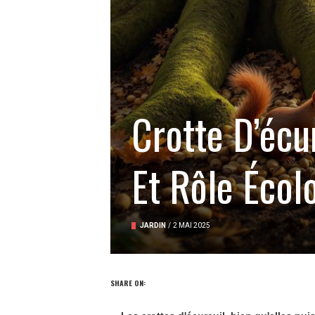
Crotte D’écu
Et Rôle Écol
JARDIN
/
2 MAI 2025
SHARE ON: