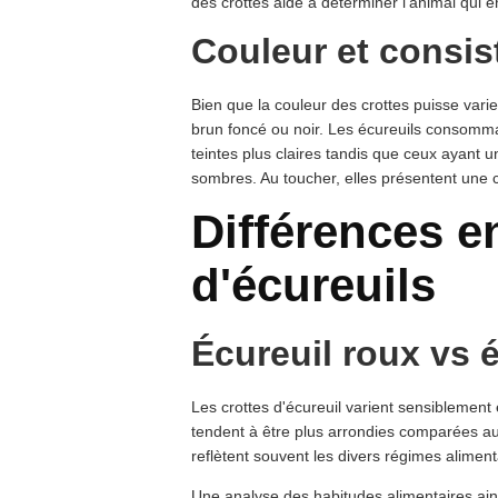
des crottes aide à déterminer l'animal qui en
Couleur et consis
Bien que la couleur des crottes puisse varier
brun foncé ou noir. Les écureuils consomm
teintes plus claires tandis que ceux ayant 
sombres. Au toucher, elles présentent une c
Différences e
d'écureuils
Écureuil roux vs é
Les crottes d'écureuil varient sensiblement 
tendent à être plus arrondies comparées aux
reflètent souvent les divers régimes alimen
Une analyse des habitudes alimentaires ains