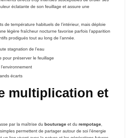
ouleur éclatante de son feuillage et assure une
s de température habituels de l’intérieur, mais déploie
 une légère fraîcheur nocturne favorise parfois l’apparition
ntifs prodigués tout au long de l’année.
ute stagnation de l’eau
 pour préserver le feuillage
t l’environnement
rands écarts
 multiplication et
sse par la maîtrise du
bouturage
et du
rempotage
,
 simples permettent de partager autour de soi l’énergie
t un lien vivant avec la nature et les générations futures.