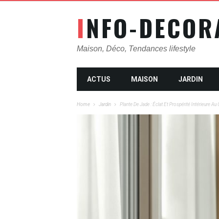
INFO-DECOR
Maison, Déco, Tendances lifestyle
ACTUS
MAISON
JARDIN
Home
Jardin
Plante De Jade : Éclat Et Prospérité Intérieure A