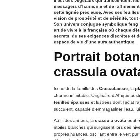
Il est des végétaux qui transcendent leu
messagers d’harmonie et de raffinement
cette lignée précieuse. Avec ses feuille
vision de
prospérité
et de
sérénité
, tout
Son univers conjugue
symbolique feng 
art de vivre à la française où chaque dé
secrets, de ses exigences discrètes et de
espace de vie d’une aura authentique.
Portrait botan
crassula ovat
Issue de la famille des
Crassulaceae
, la
pl
charme inimitable. Originaire d’Afrique austr
feuilles épaisses
et lustrées dont l’éclat 
succulent, capable d’emmagasiner l’eau, lu
Au fil des années, la
crassula ovata
peut r
étoiles blanches qui surgissent lors des hiv
propres nuances, oscillant entre le vert pur