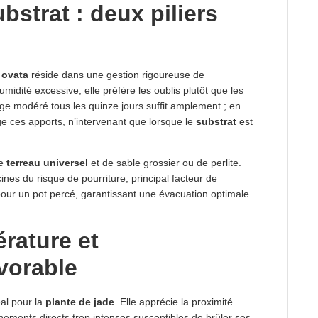
ubstrat : deux piliers
 ovata
réside dans une gestion rigoureuse de
umidité excessive, elle préfère les oublis plutôt que les
ge modéré tous les quinze jours suffit amplement ; en
ge ces apports, n’intervenant que lorsque le
substrat
est
de
terreau universel
et de sable grossier ou de perlite.
ines du risque de pourriture, principal facteur de
our un pot percé, garantissant une évacuation optimale
rature et
vorable
éal pour la
plante de jade
. Elle apprécie la proximité
nnements directs trop intenses susceptibles de brûler ses