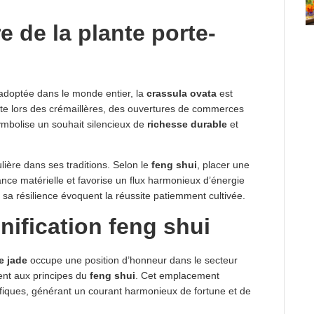
re de la plante porte-
 adoptée dans le monde entier, la
crassula ovata
est
rte lors des crémaillères, des ouvertures de commerces
ymbolise un souhait silencieux de
richesse durable
et
ulière dans ses traditions. Selon le
feng shui
, placer une
hance matérielle et favorise un flux harmonieux d’énergie
 sa résilience évoquent la réussite patiemment cultivée.
nification feng shui
e jade
occupe une position d’honneur dans le secteur
ent aux principes du
feng shui
. Cet emplacement
éfiques, générant un courant harmonieux de fortune et de