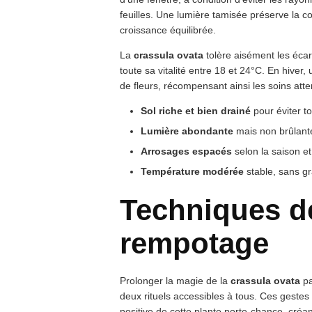
feuilles. Une lumière tamisée préserve la c
croissance équilibrée.
La
crassula ovata
tolère aisément les écart
toute sa vitalité entre 18 et 24°C. En hiver,
de fleurs, récompensant ainsi les soins atte
Sol riche et bien drainé
pour éviter to
Lumière abondante
mais non brûlante
Arrosages espacés
selon la saison e
Température modérée
stable, sans g
Techniques de
rempotage
Prolonger la magie de la
crassula ovata
pa
deux rituels accessibles à tous. Ces gestes
positive de cette plante porte-chance, créan