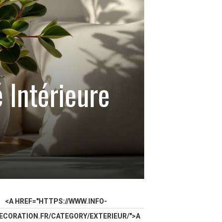
é Intérieure
<A HREF="HTTPS://WWW.INFO-
ECORATION.FR/CATEGORY/EXTERIEUR/">A