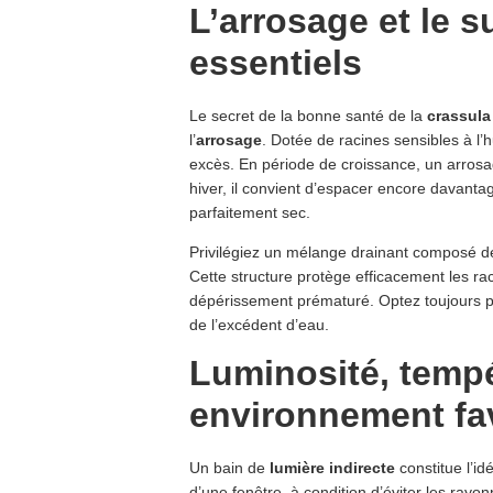
L’arrosage et le s
essentiels
Le secret de la bonne santé de la
crassula
l’
arrosage
. Dotée de racines sensibles à l’h
excès. En période de croissance, un arrosa
hiver, il convient d’espacer encore davanta
parfaitement sec.
Privilégiez un mélange drainant composé 
Cette structure protège efficacement les rac
dépérissement prématuré. Optez toujours p
de l’excédent d’eau.
Luminosité, tempé
environnement fa
Un bain de
lumière indirecte
constitue l’id
d’une fenêtre, à condition d’éviter les rayo