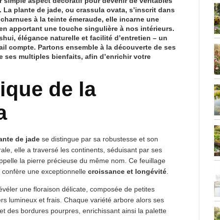
r simple aspect décoratif pour devenir de véritables
L
.
La plante de jade
, ou
crassula ovata
, s’inscrit dans
s charnues à la teinte émeraude, elle incarne une
 en apportant une touche singulière à nos intérieurs.
shui
, élégance naturelle et facilité d’entretien – un
tail compte. Partons ensemble à la découverte de ses
 ses multiples bienfaits, afin d’enrichir votre
ique de la
a
ante de jade
se distingue par sa robustesse et son
ale, elle a traversé les continents, séduisant par ses
rappelle la pierre précieuse du même nom. Ce feuillage
i confère une exceptionnelle
croissance et longévité
.
évéler une floraison délicate, composée de petites
ers lumineux et frais. Chaque variété arbore alors ses
 et des bordures pourpres, enrichissant ainsi la palette