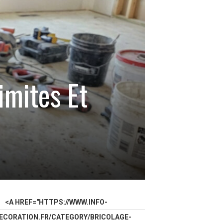
imites Et
<A HREF="HTTPS://WWW.INFO-
ECORATION.FR/CATEGORY/BRICOLAGE-