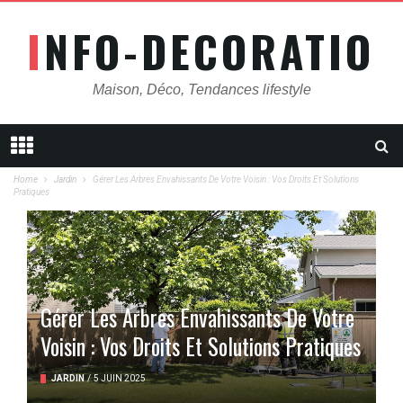
INFO-DECORATION
Maison, Déco, Tendances lifestyle
Home
Jardin
Gérer Les Arbres Envahissants De Votre Voisin : Vos Droits Et Solutions
Pratiques
Gérer Les Arbres Envahissants De Votre
Voisin : Vos Droits Et Solutions Pratiques
JARDIN
/
5 JUIN 2025