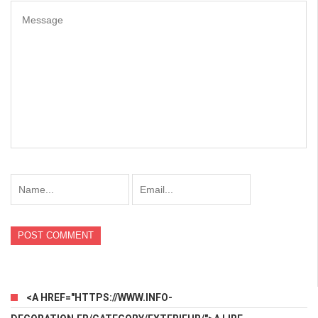
<A HREF="HTTPS://WWW.INFO-