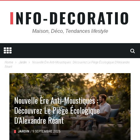
INFO-DECORATION
Maison, Déco, Tendances lifestyle
Home
Jardin
Nouvelle Ère Anti-Moustiques : Découvrez Le Piège Écologique D’Alexandre
Réant
Nouvelle Ère Anti-Moustiques :
Découvrez Le Piège Écologique
D’Alexandre Réant
JARDIN
/
9 SEPTEMBRE 2025