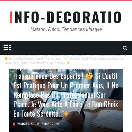
INFO-DECORATION
Maison, Déco, Tendances lifestyle
Vous Envisagez DeclarationExpertise.fr
Pour Vos Projets ?
Cette
Home
Immobilier
Vous Envisagez DeclarationExpertise.fr Pour Vos Projets ?
Cette
Plateforme 100% En Ligne Offre Une
Plateforme 100% En Ligne Offre Une Réponse Rapide, Mais Attention À La Transparence Des Experts !
Si L’outil Est Pratique Pour Un Premier Avis, Il Ne Remplace Pas Un Professionnel Sur Place. Je
Réponse Rapide, Mais Attention À La
Vous Aide À Faire Le Bon Choix En Toute Sérénité.
Transparence Des Experts !
Si L’outil
Est Pratique Pour Un Premier Avis, Il Ne
Remplace Pas Un Professionnel Sur
Place. Je Vous Aide À Faire Le Bon Choix
En Toute Sérénité.
IMMOBILIER
/
8 FÉVRIER 2026