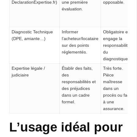
DeclarationExpertise.fr)
une première
opposable.
évaluation.
Diagnostic Technique
Informer
Obligatoire et
(DPE, amiante…)
l’acheteur/locataire
engage la
sur des points
responsabilité
réglementés.
du
diagnostiqueur.
Expertise légale /
Établir des faits,
Très forte.
judiciaire
des
Pièce
responsabilités et
maîtresse
des préjudices
dans un
dans un cadre
procès ou face
formel.
à une
assurance.
L’usage idéal pour