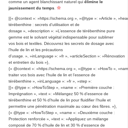
comme un agent blanchissant naturel qui
élimine le
jaunissement du temps
.
[{« @context »: »https://schema.org », »@type »: »Article », »hea
térébenthine : secrets d’utilisation et de
dosage », »description »: »L’essence de térébenthine pure
gemme est le solvant végétal indispensable pour sublimer
vos bois et textiles. Découvrez les secrets de dosage avec
l’huile de lin et les précautions
d’usage. », »inLanguage »: »fr », »articleSection »: »Rénovation
et entretien du bois »},
{« @context »: »https://schema.org », »@type »: »HowTo », »n
traiter vos bois avec l’huile de lin et l’essence de
térébenthine », »inLanguage »: »fr », »step »:
[{« @type »: »HowToStep », »name »: »Première couche :
Imprégnation », »text »: »Mélangez 50 % d’essence de
térébenthine et 50 % d’huile de lin pour fluidifier l’huile et
permettre une pénétration maximale au cœur des fibres. »},
{« @type »: »HowToStep », »name »: »Deuxième couche :
Protection renforcée », »text »: »Appliquez un mélange
composé de 70 % d’huile de lin et 30 % d’essence de