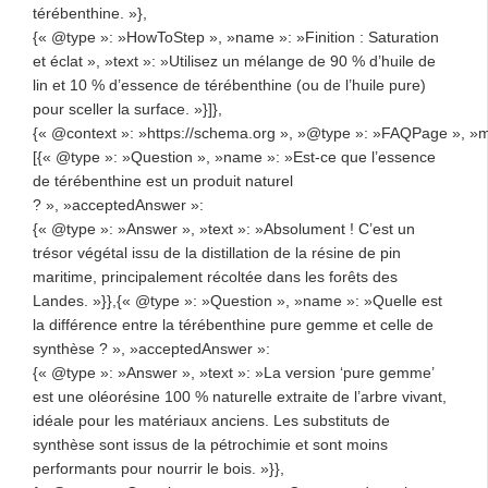
térébenthine. »},
{« @type »: »HowToStep », »name »: »Finition : Saturation
et éclat », »text »: »Utilisez un mélange de 90 % d’huile de
lin et 10 % d’essence de térébenthine (ou de l’huile pure)
pour sceller la surface. »}]},
{« @context »: »https://schema.org », »@type »: »FAQPage », »m
[{« @type »: »Question », »name »: »Est-ce que l’essence
de térébenthine est un produit naturel
? », »acceptedAnswer »:
{« @type »: »Answer », »text »: »Absolument ! C’est un
trésor végétal issu de la distillation de la résine de pin
maritime, principalement récoltée dans les forêts des
Landes. »}},{« @type »: »Question », »name »: »Quelle est
la différence entre la térébenthine pure gemme et celle de
synthèse ? », »acceptedAnswer »:
{« @type »: »Answer », »text »: »La version ‘pure gemme’
est une oléorésine 100 % naturelle extraite de l’arbre vivant,
idéale pour les matériaux anciens. Les substituts de
synthèse sont issus de la pétrochimie et sont moins
performants pour nourrir le bois. »}},