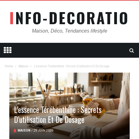
INFO-DECORATION
Maison, Déco, Tendances lifestyle
Home
Maison
L’essence Térébenthine : Secrets D’utilisation Et De Dosage
L’essence Térébenthine : Secrets
D’utilisation Et De Dosage
MAISON
/
29 JUIN 2026