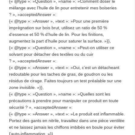
{« @type »: »Question », »name »: »Comment doser le
mélange avec l’huile de lin pour entretenir mes boiseries
? », »acceptedAnswer »:
{« @type »: »Answer », »text »: »Pour une première
imprégnation sur bois brut, utilisez un ratio de 50 %
d’essence et 50 % d’huile de lin. Pour les finitions,
augmentez la part d’huile pour saturer la surface. »}},
{« @type »: »Question », »name »: »Peut-on utiliser ce
solvant pour détacher des textiles ou du cuir
? », »acceptedAnswer »:
{« @type »: »Answer », »text »: »Oui, c’est un détacheant
redoutable pour les taches de gras, de goudron ou les
résidus de cirage. Faites toujours un test préalable sur une
zone invisible. »}},
{« @type »: »Question », »name »: »Quelles sont les
précautions à prendre pour manipuler ce produit en toute
sécurité ? », »acceptedAnswer »:
{« @type »: »Answer », »text »: »Le produit est inflammable.
Portez des gants en nitrile, travaillez dans une pièce ventilée
et ne laissez jamais les chiffons imbibés en boule pour éviter
l’auto-inflammation. »}},