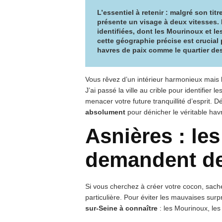
L’essentiel à retenir : malgré son tit
présente un visage à deux vitesses
.
identifiées, dont les Mourinoux et le
cette géographie précise est crucial p
havres de paix comme le quartier de
Vous rêvez d’un intérieur harmonieux mais l
J’ai passé la ville au crible pour identifier 
menacer votre future tranquillité d’esprit. 
absolument
pour dénicher le véritable hav
Asnières : les
demandent de 
Si vous cherchez à créer votre cocon, sac
particulière. Pour éviter les mauvaises surpr
sur-Seine à connaître
: les Mourinoux, les