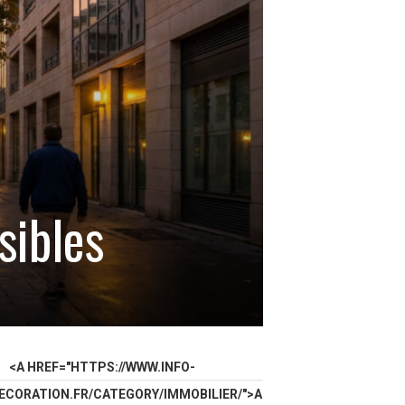
sibles
<A HREF="HTTPS://WWW.INFO-
ECORATION.FR/CATEGORY/IMMOBILIER/">A